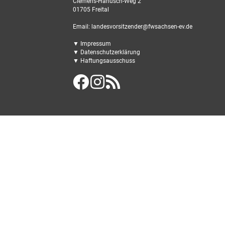
Clemens-Hanusch-Weg 2
01705 Freital
Email: landesvorsitzender@fwsachsen-ev.de
▼ Impressum
▼ Datenschutzerklärung
▼ Haftungsausschuss