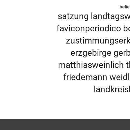
beli
satzung
landtags
faviconperiodico
b
zustimmungser
erzgebirge
ger
matthiasweinlich
friedemann
weid
landkreis