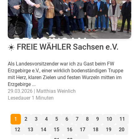
☀️ FREIE WÄHLER Sachsen e.V.
Als Landesvorsitzender war ich zu Gast beim FW
Erzgebirge e.V., einer wirklich bodenständigen Truppe
mit Herz, klaren Zielen und festen Wurzeln mitten im
Erzgebirge ...
29.03.2026 | Matthias Weinlich
Lesedauer 1 Minuten
1
2
3
4
5
6
7
8
9
10
11
12
13
14
15
16
17
18
19
20