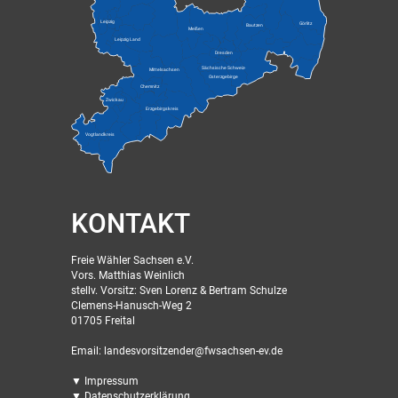
Leipzig
Görlitz
Bautzen
Meißen
Leipzig Land
Dresden
Sächsische Schweiz-
Mittelsachsen
Osterzgebirge
Chemnitz
Zwickau
Erzgebirgskreis
Vogtlandkreis
KONTAKT
Freie Wähler Sachsen e.V.
Vors. Matthias Weinlich
stellv. Vorsitz: Sven Lorenz & Bertram Schulze
Clemens-Hanusch-Weg 2
01705 Freital
Email: landesvorsitzender@fwsachsen-ev.de
▼ Impressum
▼ Datenschutzerklärung