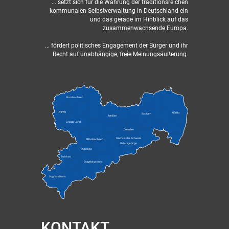
... setzt sich für die Wahrung der traditionsreichen
kommunalen Selbstverwaltung in Deutschland ein
und das gerade im Hinblick auf das
zusammenwachsende Europa.
... fördert politisches Engagement der Bürger und ihr
Recht auf unabhängige, freie Meinungsäußerung.
Nordsachsen
Leipzig
Görlitz
Bautzen
Meißen
Leipzig Land
Dresden
Sächsische Schweiz-
Mittelsachsen
Osterzgebirge
Chemnitz
Zwickau
Erzgebirgskreis
Vogtlandkreis
KONTAKT