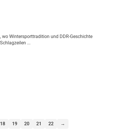
, wo Wintersporttradition und DDR-Geschichte
Schlagzeilen ...
18
19
20
21
22
→