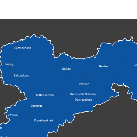
Nordsachsen
Leipzig
Gör
Bautzen
Meißen
Leipzig Land
Dresden
Sächsische Schweiz-
Mittelsachsen
Osterzgebirge
Chemnitz
Zwickau
Erzgebirgskreis