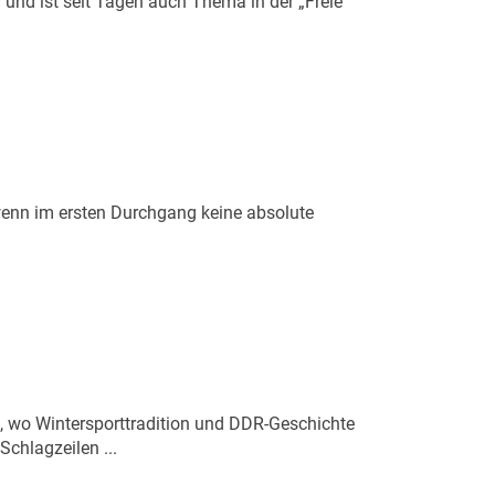
 und ist seit Tagen auch Thema in der „Freie
wenn im ersten Durchgang keine absolute
, wo Wintersporttradition und DDR-Geschichte
Schlagzeilen ...