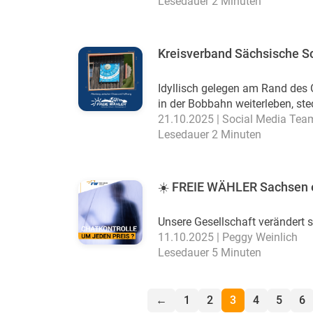
Lesedauer 2 Minuten
Kreisverband Sächsische S
Idyllisch gelegen am Rand des 
in der Bobbahn weiterleben, stec
21.10.2025 | Social Media Tea
Lesedauer 2 Minuten
☀️ FREIE WÄHLER Sachsen 
Unsere Gesellschaft verändert s
11.10.2025 | Peggy Weinlich
Lesedauer 5 Minuten
←
1
2
3
4
5
6