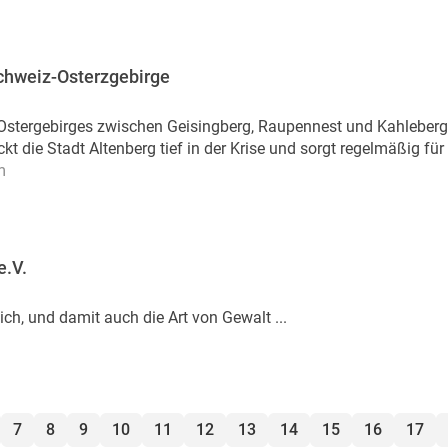
chweiz-Osterzgebirge
Ostergebirges zwischen Geisingberg, Raupennest und Kahleberg
kt die Stadt Altenberg tief in der Krise und sorgt regelmäßig für 
m
e.V.
ich, und damit auch die Art von Gewalt ...
7
8
9
10
11
12
13
14
15
16
17