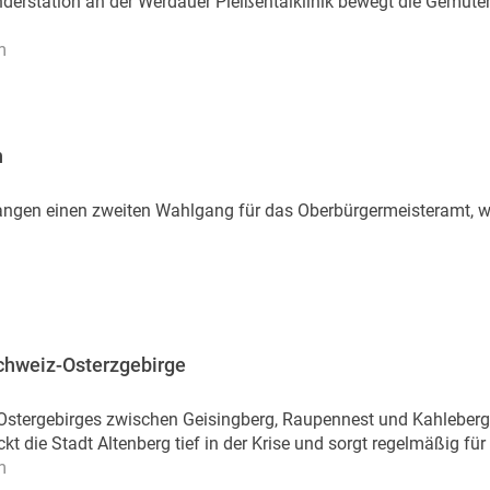
derstation an der Werdauer Pleißentalklinik bewegt die Gemüter
m
n
langen einen zweiten Wahlgang für das Oberbürgermeisteramt, 
chweiz-Osterzgebirge
Ostergebirges zwischen Geisingberg, Raupennest und Kahleberg
kt die Stadt Altenberg tief in der Krise und sorgt regelmäßig für 
m