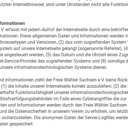
zten Internetbrowser, sind unter Umständen nicht alle Funktion
nformationen
.V. erfasst mit jedem Aufruf der Internetseite durch eine betrof
mationen. Diese allgemeinen Daten und Informationen werden in 
Browsertypen und Versionen, (2) das vom zugreifenden System v
System auf unsere Internetseite gelangt (sogenannte Referrer), (
 angesteuert werden, (5) das Datum und die Uhrzeit eines Zugriffs
rnet-Service-Provider des zugreifenden Systems und (8) sonstige 
 unsere informationstechnologischen Systeme dienen.
d Informationen zieht der Freie Wähler Sachsen e.V. keine Rück
) die Inhalte unserer Internetseite korrekt auszuliefern, (2) die 
auerhafte Funktionsfähigkeit unserer informationstechnologisch
 Strafverfolgungsbehörden im Falle eines Cyberangriffes die zu
en und Informationen werden durch den Freie Wähler Sachsen e.V
nd die Datensicherheit in unserem Verein zu erhöhen, um letztl
sicherzustellen. Die anonymen Daten der Server-Logfiles werden
ten gespeichert.