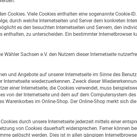
werden.
den Cookies. Viele Cookies enthalten eine sogenannte Cookie-ID.
olge, durch welche Internetseiten und Server dem konkreten Int
glicht es den besuchten Internetseiten und Servern, den indivi
s enthalten, zu unterscheiden. Ein bestimmter Internetbrowser k
 Wähler Sachsen e.V. den Nutzern dieser Internetseite nutzerfreu
onen und Angebote auf unserer Internetseite im Sinne des Benut
rer Internetseite wiederzuerkennen. Zweck dieser Wiedererkennun
utzer einer Internetseite, die Cookies verwendet, muss beispielsw
dies von der Internetseite und dem auf dem Computersystem d
nes Warenkorbes im Online-Shop. Der Online-Shop merkt sich die A
Cookies durch unsere Internetseite jederzeit mittels einer ents
etzung von Cookies dauerhaft widersprechen. Ferner können bere
me gelöscht werden. Dies ist in allen gängigen Internetbrowser