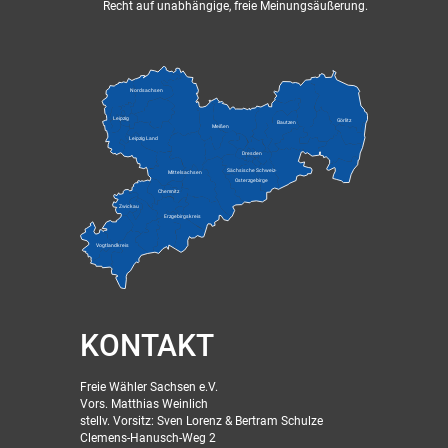
Recht auf unabhängige, freie Meinungsäußerung.
Nordsachsen
Leipzig
Görlitz
Bautzen
Meißen
Leipzig Land
Dresden
Sächsische Schweiz-
Mittelsachsen
Osterzgebirge
Chemnitz
Zwickau
Erzgebirgskreis
Vogtlandkreis
KONTAKT
Freie Wähler Sachsen e.V.
Vors. Matthias Weinlich
stellv. Vorsitz: Sven Lorenz & Bertram Schulze
Clemens-Hanusch-Weg 2