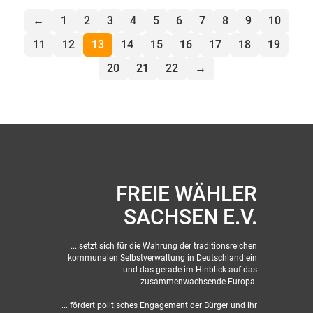
←
1
2
3
4
5
6
7
8
9
10
11
12
13
14
15
16
17
18
19
20
21
22
→
FREIE WÄHLER
SACHSEN E.V.
... setzt sich für die Wahrung der traditionsreichen
kommunalen Selbstverwaltung in Deutschland ein
und das gerade im Hinblick auf das
zusammenwachsende Europa.
... fördert politisches Engagement der Bürger und ihr