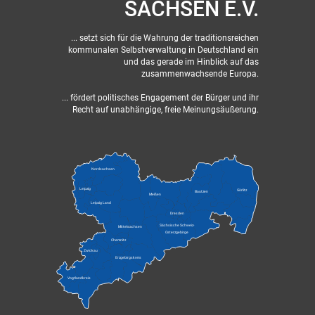
SACHSEN E.V.
... setzt sich für die Wahrung der traditionsreichen
kommunalen Selbstverwaltung in Deutschland ein
und das gerade im Hinblick auf das
zusammenwachsende Europa.
... fördert politisches Engagement der Bürger und ihr
Recht auf unabhängige, freie Meinungsäußerung.
Nordsachsen
Leipzig
Görlitz
Bautzen
Meißen
Leipzig Land
Dresden
Sächsische Schweiz-
Mittelsachsen
Osterzgebirge
Chemnitz
Zwickau
Erzgebirgskreis
Vogtlandkreis