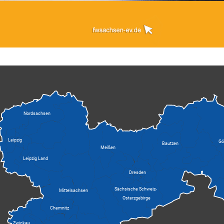
Nordsachsen
Leipzig
Gör
Bautzen
Meißen
Leipzig Land
Dresden
Sächsische Schweiz-
Mittelsachsen
Osterzgebirge
Chemnitz
Zwickau