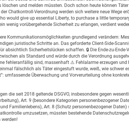
s löschen und melden müssten. Doch schon heute können Täter au
er Chatkontroll-Verordnung werden sich weitere neue Wege eröf
 would give up essential Liberty, to purchase a little temporary 
ein wenig vorübergehende Sicherheit zu erlangen, verdient weder 
re Kommunikationsmöglichkeiten grundlegend verändern: Messe
gen juristische Schritte an. Das geforderte Client-Side-Scann
r absichtlich Sicherheitslücken schaffen. 🔒 Die Ende-zu-Ende-V
zwischen als Standard und würde durch die Verordnung ausgehe
e fehleranfällig sind, massenhaft ⚠️ Fehlalarme erzeugen und 
einmal fälschlich als Täter eingestuft wurde, weiß, wie schwer e
ort“: umfassende Überwachung und Vorverurteilung ohne konkret
gen die seit 2018 geltende DSGVO, insbesondere gegen wesentlic
arbeitung), Art. 9 (besondere Kategorien personenbezogener Daten
t- und Familienlebens), Art. 8 (Schutz personenbezogener Daten)
Chatkontrolle umzusetzen, müssten bestehende Datenschutzrege
 werden!