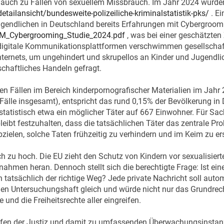
t auch zu Fällen von sexuellem Missbrauch. Im Jahr 2024 wurde
etailansicht/bundesweite-polizeiliche-kriminalstatistik-pks/
. Ei
d Jugendlichen in Deutschland bereits Erfahrungen mit Cybergr
FM_Cybergrooming_Studie_2024.pdf
, was bei einer geschätzten
er digitale Kommunikationsplattformen verschwimmen gesellsch
nternets, um ungehindert und skrupellos an Kinder und Jugendl
schaftliches Handeln gefragt.
ten Fällen im Bereich kinderpornografischer Materialien im Jah
 Fälle insgesamt), entspricht das rund 0,15% der Bevölkerung in
statistisch etwa ein möglicher Täter auf 667 Einwohner. Für Sa
bleibt festzuhalten, dass die tatsächlichen Täter das zentrale P
bzielen, solche Taten frühzeitig zu verhindern und im Keim zu er
ich zu hoch. Die EU zieht den Schutz von Kindern vor sexualisier
nahmen heran. Dennoch stellt sich die berechtigte Frage: Ist ei
sächlich der richtige Weg? Jede private Nachricht soll automat
alen Untersuchungshaft gleich und würde nicht nur das Grundre
e und die Freiheitsrechte aller eingreifen.
fen der Justiz und damit zu umfassenden Überwachungsinstanze