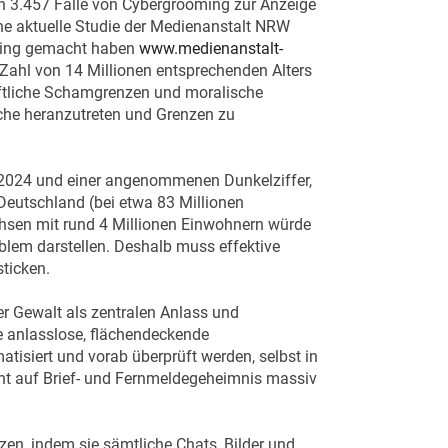
n 3.457 Fälle von Cybergrooming zur Anzeige
ne aktuelle Studie der Medienanstalt NRW
ooming gemacht haben
www.medienanstalt-
 Zahl von 14 Millionen entsprechenden Alters
aftliche Schamgrenzen und moralische
iche heranzutreten und Grenzen zu
r 2024 und einer angenommenen Dunkelziffer,
 Deutschland (bei etwa 83 Millionen
chsen mit rund 4 Millionen Einwohnern würde
roblem darstellen. Deshalb muss effektive
sticken.
ter Gewalt als zentralen Anlass und
ne anlasslose, flächendeckende
isiert und vorab überprüft werden, selbst in
cht auf Brief- und Fernmeldegeheimnis massiv
n, indem sie sämtliche Chats, Bilder und