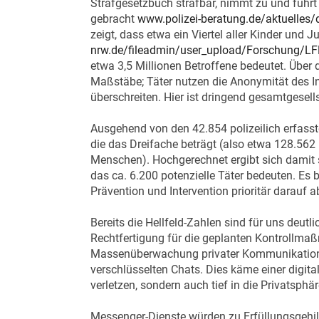
Strafgesetzbuch strafbar, nimmt zu und führ
gebracht
www.polizei-beratung.de/aktuelles/d
zeigt, dass etwa ein Viertel aller Kinder un
nrw.de/fileadmin/user_upload/Forschung/L
etwa 3,5 Millionen Betroffene bedeutet. Üb
Maßstäbe; Täter nutzen die Anonymität des I
überschreiten. Hier ist dringend gesamtgesell
Ausgehend von den 42.854 polizeilich erfass
die das Dreifache beträgt (also etwa 128.562
Menschen). Hochgerechnet ergibt sich damit 
das ca. 6.200 potenzielle Täter bedeuten. Es 
Prävention und Intervention prioritär darauf a
Bereits die Hellfeld-Zahlen sind für uns deutl
Rechtfertigung für die geplanten Kontrollmaß
Massenüberwachung privater Kommunikation tat
verschlüsselten Chats. Dies käme einer digit
verletzen, sondern auch tief in die Privatsphär
Messenger-Dienste würden zu Erfüllungsgehil