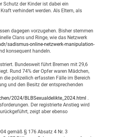
 Schutz der Kinder ist dabei ein
raft verhindert werden. Als Eltern, als
lossen dagegen vorzugehen. Bisher stemmen
iminelle Clans und Ringe, wie das Netzwerk
dr/sadismus-online-netzwerk-manipulation-
und konsequent handeln.
striert. Bundesweit führt Bremen mit 29,6
liegt. Rund 74% der Opfer waren Mädchen,
n die polizeilich erfassten Fälle im Bereich
tung und den Besitz der entsprechenden
ichen/2024/BLBSexualdelikte_2024.html
.
forderungen. Der registrierte Anstieg wird
zurückgeführt, zeigt aber ebenso
2004 gemäß § 176 Absatz 4 Nr. 3