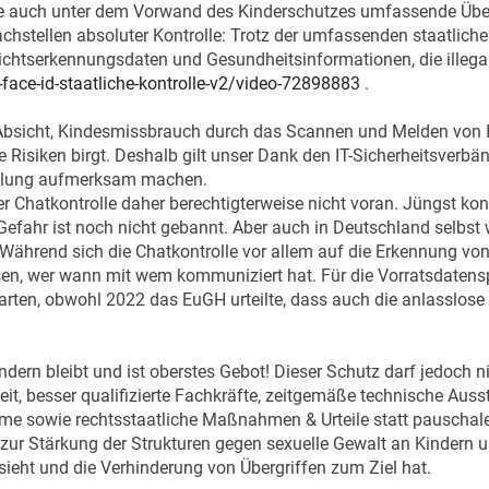
wie auch unter dem Vorwand des Kinderschutzes umfassende Ü
chstellen absoluter Kontrolle: Trotz der umfassenden staatlich
sichtserkennungsdaten und Gesundheitsinformationen, die illeg
-face-id-staatliche-kontrolle-v2/video-72898883
.
bsicht, Kindesmissbrauch durch das Scannen und Melden von In
iken birgt. Deshalb gilt unser Dank den IT-Sicherheitsverbän
icklung aufmerksam machen.
r Chatkontrolle daher berechtigterweise nicht voran. Jüngst k
Gefahr ist noch nicht gebannt. Aber auch in Deutschland selbs
end sich die Chatkontrolle vor allem auf die Erkennung von Inh
sen, wer wann mit wem kommuniziert hat. Für die Vorratsdatensp
arten, obwohl 2022 das EuGH urteilte, dass auch die anlasslos
dern bleibt und ist oberstes Gebot! Dieser Schutz darf jedoch ni
beit, besser qualifizierte Fachkräfte, zeitgemäße technische Auss
me sowie rechtsstaatliche Maßnahmen & Urteile statt pauschal
z zur Stärkung der Strukturen gegen sexuelle Gewalt an Kindern
ieht und die Verhinderung von Übergriffen zum Ziel hat.