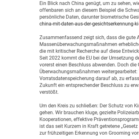
Ein Blick nach China genügt, um zu sehen, 
offenbaren sich an diesem Beispiel die Schwa
persönliche Daten, darunter biometrische Ge
china-mit-daten-aus-der-gesichtserkennung-ki
Zusammenfassend zeigt sich, dass die gute A
Massenüberwachungsmaßnahmen erhebliche Ris
die mit kritischer Recherche auf diese Entw
Seit 2022 kommt die EU bei der Umsetzung de
vorerst einen Beschluss abwenden. Doch die 
Überwachungsmaßnahmen weitergearbeitet: Währ
Vorratsdatenspeicherung darauf ab, zu erfas
Zukunft ein entsprechender Beschluss zu erw
verstößt.
Um den Kreis zu schließen: Der Schutz von Kin
gehen. Wir brauchen kluge, gezielte Polizeiar
Kooperationen, effektive Präventionsprogram
ist das seit Kurzem in Kraft getretene „Geset
zur frühzeitigen Erkennung von Grooming vors