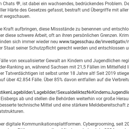
in Chats 💬, ist dabei ein wachsendes, bedrückendes Problem. Der
r Härte des Gesetzes gefasst, bestraft und Übergriffe mit aller K
cht wegschauen.
ie Kraft aufbringen, diese Missstände zu benennen und entsch
iter diese schwere Arbeit, oft an ihren persönlichen Grenzen. Kr
rfinden sich immer wieder neu
www.tagesschau.de/investigativ/n
 Staat seiner Schutzpflicht gerecht werden und entschlossen 
Fälle von sexualisierter Gewalt an Kindern und Jugendlichen regi
er-Ranking an, während Sachsen mit 21,5 Fällen im Mittelfeld 
r Tatverdächtigen ist selbst unter 18 Jahre alt! Seit 2019 stiege
uf über 42.854 Fälle. Über 85% davon entfallen auf die Verbrei
stikenLagebilder/Lagebilder/SexualdeliktezNvKindernuJugendl
 Eisbergs ab und stellen die Behörden weiterhin vor große Heraus
rbesserte technische Mittel und eine stärkere Meldebereitschaft 
tstrukturen.
über digitale Kommunikationsplattformen. Cybergrooming, seit 