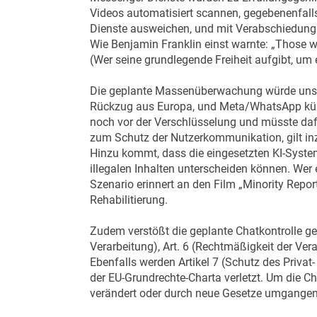
Videos automatisiert scannen, gegebenenfall
Dienste ausweichen, und mit Verabschiedung d
Wie Benjamin Franklin einst warnte: „Those who
(Wer seine grundlegende Freiheit aufgibt, um 
Die geplante Massenüberwachung würde unse
Rückzug aus Europa, und Meta/WhatsApp kündi
noch vor der Verschlüsselung und müsste dafü
zum Schutz der Nutzerkommunikation, gilt in
Hinzu kommt, dass die eingesetzten KI-System
illegalen Inhalten unterscheiden können. Wer 
Szenario erinnert an den Film „Minority Rep
Rehabilitierung.
Zudem verstößt die geplante Chatkontrolle ge
Verarbeitung), Art. 6 (Rechtmäßigkeit der Ver
Ebenfalls werden Artikel 7 (Schutz des Priva
der EU-Grundrechte-Charta verletzt. Um die 
verändert oder durch neue Gesetze umgangen