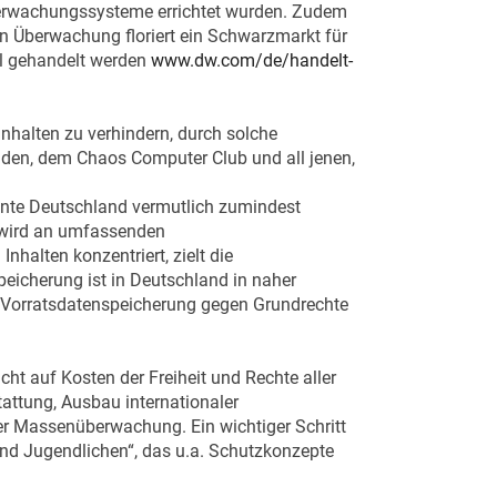
berwachungssysteme errichtet wurden. Zudem
en Überwachung floriert ein Schwarzmarkt für
al gehandelt werden
www.dw.com/de/handelt-
halten zu verhindern, durch solche
den, dem Chaos Computer Club und all jenen,
onnte Deutschland vermutlich zumindest
t wird an umfassenden
alten konzentriert, zielt die
eicherung ist in Deutschland in naher
e Vorratsdatenspeicherung gegen Grundrechte
cht auf Kosten der Freiheit und Rechte aller
tattung, Ausbau internationaler
er Massenüberwachung. Ein wichtiger Schritt
 und Jugendlichen“, das u.a. Schutzkonzepte