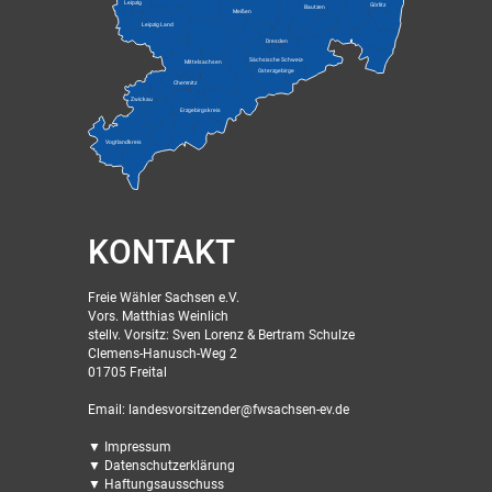
Leipzig
Görlitz
Bautzen
Meißen
Leipzig Land
Dresden
Sächsische Schweiz-
Mittelsachsen
Osterzgebirge
Chemnitz
Zwickau
Erzgebirgskreis
Vogtlandkreis
KONTAKT
Freie Wähler Sachsen e.V.
Vors. Matthias Weinlich
stellv. Vorsitz: Sven Lorenz & Bertram Schulze
Clemens-Hanusch-Weg 2
01705 Freital
Email: landesvorsitzender@fwsachsen-ev.de
▼ Impressum
▼ Datenschutzerklärung
▼ Haftungsausschuss