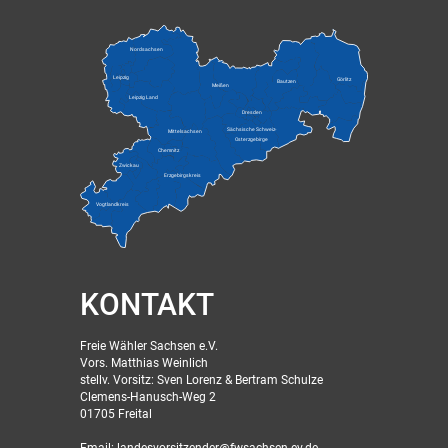
Nordsachsen
Leipzig
Görlitz
Bautzen
Meißen
Leipzig Land
Dresden
Sächsische Schweiz-
Mittelsachsen
Osterzgebirge
Chemnitz
Zwickau
Erzgebirgskreis
Vogtlandkreis
KONTAKT
Freie Wähler Sachsen e.V.
Vors. Matthias Weinlich
stellv. Vorsitz: Sven Lorenz & Bertram Schulze
Clemens-Hanusch-Weg 2
01705 Freital