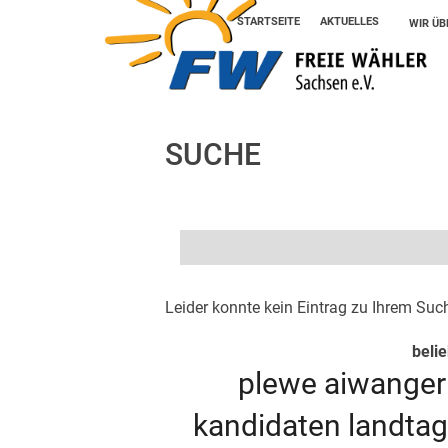
STARTSEITE
AKTUELLES
WIR ÜB
SUCHE
Leider konnte kein Eintrag zu Ihrem Suc
beli
plewe
aiwange
kandidaten
landta