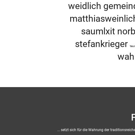
weidlich
gemein
matthiasweinli
saumlxit
nor
stefankrieger
tau
wah
... setzt sich für die Wahrung der traditionsr