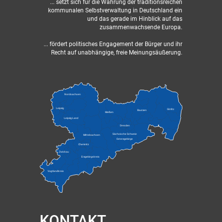
... setzt sich für die Wahrung der traditionsreichen
kommunalen Selbstverwaltung in Deutschland ein
und das gerade im Hinblick auf das
zusammenwachsende Europa.
... fördert politisches Engagement der Bürger und ihr
Recht auf unabhängige, freie Meinungsäußerung.
Nordsachsen
Leipzig
Görlitz
Bautzen
Meißen
Leipzig Land
Dresden
Sächsische Schweiz-
Mittelsachsen
Osterzgebirge
Chemnitz
Zwickau
Erzgebirgskreis
Vogtlandkreis
KONTAKT